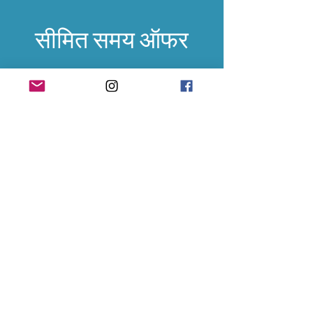
सीमित समय ऑफर
क्या आप बढ़िया डील की तलाश में हैं? कहीं और जाने की
ज़रूरत नहीं! चॉप चॉप कन्वीनियंस में हमेशा कई उत्पादों
पर विशेष ऑफर होते हैं। ऑफर देखने के लिए हमारी
वेबसाइट देखें या हमारे किसी स्टोर पर पधारें। मौका न
चूकें!