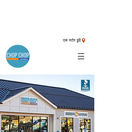
एक स्टोर ढूंढें