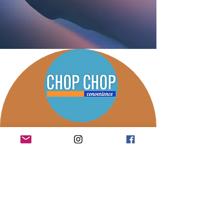
Chop Chop Aquí para mantenerte
en movimiento.
¡Ven a visitarnos hoy y
comprueba por ti mismo
por qué somos la mejor